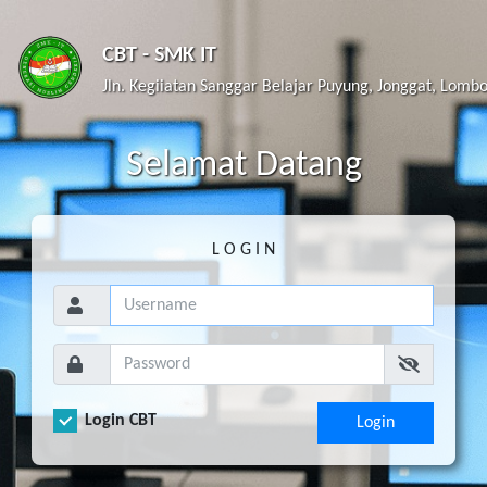
CBT - SMK IT
Jln. Kegiiatan Sanggar Belajar Puyung, Jonggat, Lomb
S
elamat
D
atang
L O G I N
Login CBT